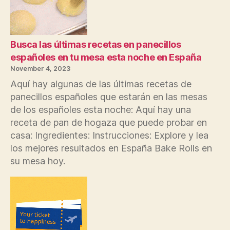
en
pleno
efecto
para
Busca las últimas recetas en panecillos
el
españoles en tu mesa esta noche en España
próximo
November 4, 2023
año
Aquí hay algunas de las últimas recetas de
Solicite
panecillos españoles que estarán en las mesas
puestos
de los españoles esta noche: Aquí hay una
hoy
receta de pan de hogaza que puede probar en
casa: Ingredientes: Instrucciones: Explore y lea
los mejores resultados en España Bake Rolls en
su mesa hoy.