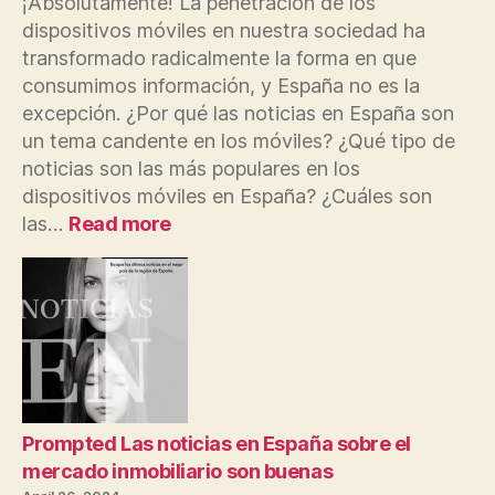
¡Absolutamente! La penetración de los
dispositivos móviles en nuestra sociedad ha
transformado radicalmente la forma en que
consumimos información, y España no es la
excepción. ¿Por qué las noticias en España son
un tema candente en los móviles? ¿Qué tipo de
noticias son las más populares en los
dispositivos móviles en España? ¿Cuáles son
:
las…
Read more
Las
principales
noticias
en
España
son
el
tema
candente
Prompted Las noticias en España sobre el
en
mercado inmobiliario son buenas
los