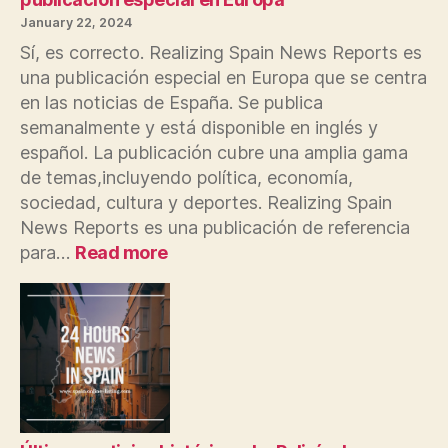
January 22, 2024
Sí, es correcto. Realizing Spain News Reports es
una publicación especial en Europa que se centra
en las noticias de España. Se publica
semanalmente y está disponible en inglés y
español. La publicación cubre una amplia gama
de temas,incluyendo política, economía,
sociedad, cultura y deportes. Realizing Spain
News Reports es una publicación de referencia
:
para…
Read more
Realizing
Spain
News
Reports
es
una
publicación
especial
en