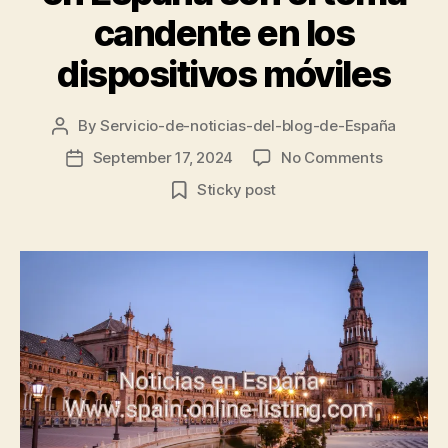
candente en los
dispositivos móviles
By
Servicio-de-noticias-del-blog-de-España
Post
author
on
September 17, 2024
No Comments
Post
Las
date
Sticky post
principal
noticias
en
España
son
el
tema
candent
en
los
dispositi
móviles