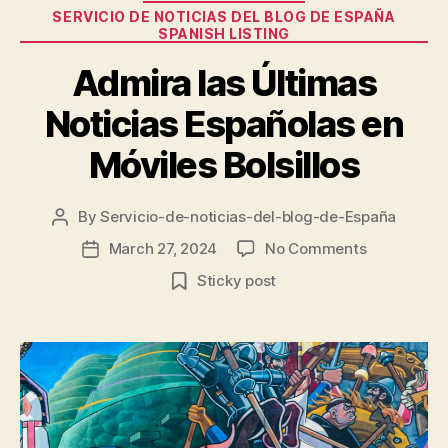
son
SERVICIO DE NOTICIAS DEL BLOG DE ESPAÑA
SPANISH LISTING
buenas”
Admira las Últimas
Noticias Españolas en
Móviles Bolsillos
By
Servicio-de-noticias-del-blog-de-España
Post
author
on
March 27, 2024
No Comments
Post
Admira
date
Sticky post
las
Últimas
Noticias
Españolas
en
Móviles
Bolsillos