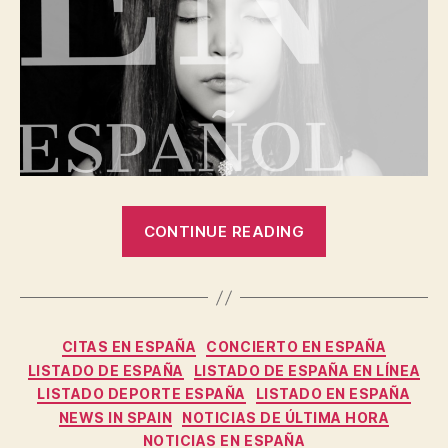
“Prompted
CONTINUE READING
Las
noticias
en
España
Categories
CITAS EN ESPAÑA
CONCIERTO EN ESPAÑA
sobre
LISTADO DE ESPAÑA
LISTADO DE ESPAÑA EN LÍNEA
el
LISTADO DEPORTE ESPAÑA
LISTADO EN ESPAÑA
mercado
NEWS IN SPAIN
NOTICIAS DE ÚLTIMA HORA
inmobiliario
NOTICIAS EN ESPAÑA