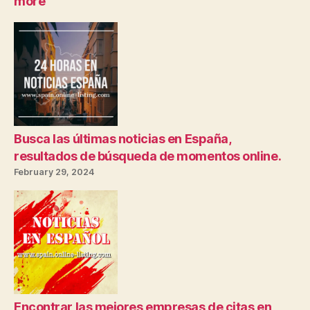
more
Admira
las
Últimas
Noticias
Españolas
en
Móviles
Bolsillos
Busca las últimas noticias en España,
resultados de búsqueda de momentos online.
February 29, 2024
Encontrar las mejores empresas de citas en