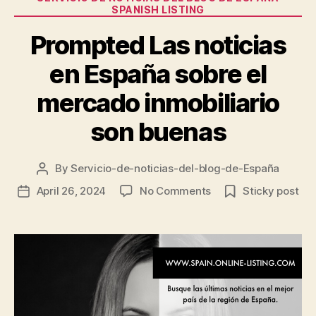
móviles”
SPANISH LISTING
Prompted Las noticias
en España sobre el
mercado inmobiliario
son buenas
By
Servicio-de-noticias-del-blog-de-España
Post
author
on
April 26, 2024
No Comments
Sticky post
Post
Prompted
date
Las
noticias
en
España
sobre
el
mercado