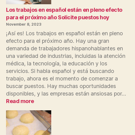
inicia
la
Los trabajos en español están en pleno efecto
búsqueda
para el próximo año Solicite puestos hoy
del
November 8, 2023
inquilino
¡Así es! Los trabajos en español están en pleno
que
efecto para el próximo año. Hay una gran
disparó
demanda de trabajadores hispanohablantes en
a
la
una variedad de industrias, incluidas la atención
casera
médica, la tecnología, la educación y los
por
servicios. Si habla español y está buscando
impago
trabajo, ahora es el momento de comenzar a
del
buscar puestos. Hay muchas oportunidades
alquiler
disponibles, y las empresas están ansiosas por…
:
Read more
Los
trabajos
en
español
están