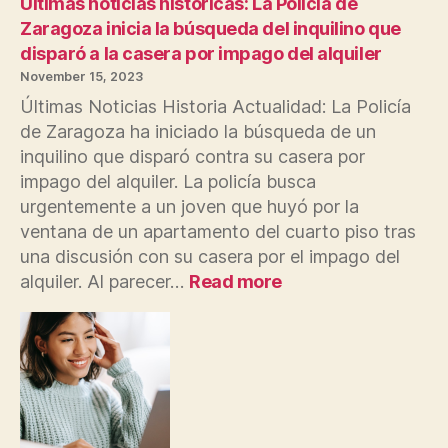
Últimas noticias históricas: La Policía de
Europa
Zaragoza inicia la búsqueda del inquilino que
disparó a la casera por impago del alquiler
November 15, 2023
Últimas Noticias Historia Actualidad: La Policía
de Zaragoza ha iniciado la búsqueda de un
inquilino que disparó contra su casera por
impago del alquiler. La policía busca
urgentemente a un joven que huyó por la
ventana de un apartamento del cuarto piso tras
una discusión con su casera por el impago del
:
alquiler. Al parecer…
Read more
Últimas
noticias
históricas:
La
Policía
de
Zaragoza