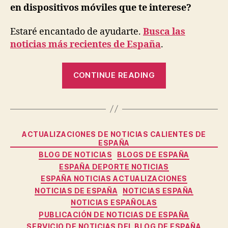
en dispositivos móviles que te interese?
Estaré encantado de ayudarte.
Busca las
noticias más recientes de España
.
“Las
CONTINUE READING
principales
noticias
en
España
Categories
ACTUALIZACIONES DE NOTICIAS CALIENTES DE
son
ESPAÑA
el
BLOG DE NOTICIAS
BLOGS DE ESPAÑA
tema
ESPAÑA DEPORTE NOTICIAS
candente
ESPAÑA NOTICIAS ACTUALIZACIONES
NOTICIAS DE ESPAÑA
NOTICIAS ESPAÑA
en
NOTICIAS ESPAÑOLAS
los
PUBLICACIÓN DE NOTICIAS DE ESPAÑA
dispositivos
SERVICIO DE NOTICIAS DEL BLOG DE ESPAÑA