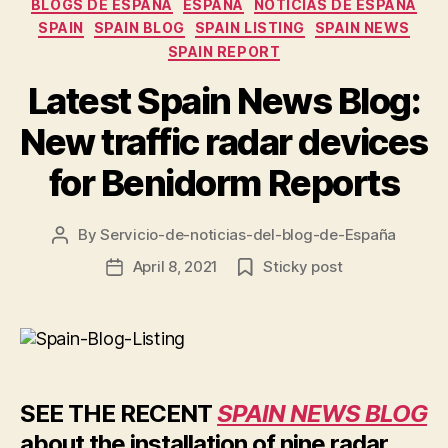
BLOGS DE ESPAÑA
ESPAÑA
NOTICIAS DE ESPAÑA
SPAIN
SPAIN BLOG
SPAIN LISTING
SPAIN NEWS
SPAIN REPORT
Latest Spain News Blog:
New traffic radar devices
for Benidorm Reports
By
Servicio-de-noticias-del-blog-de-España
Post
author
April 8, 2021
Sticky post
Post
date
SEE THE RECENT
SPAIN NEWS BLOG
about the installation of nine radar