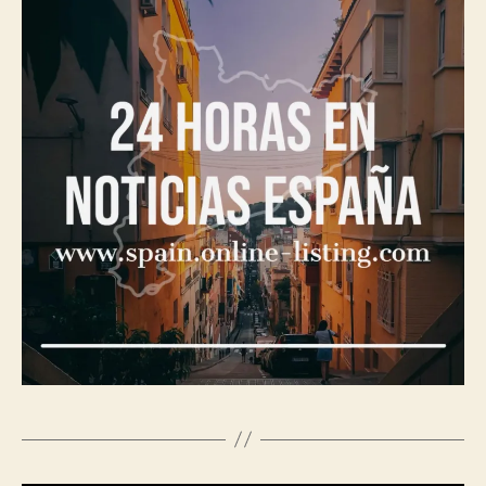
resultado
de
búsqueda
de
momento
online.