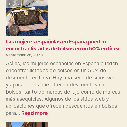
vendedores
de
entradas
de
España
en
línea
Las mujeres españolas en España pueden
encontrar listados de bolsos en un 50% en línea
September 28, 2023
Así es, las mujeres españolas en España pueden
encontrar listados de bolsos en un 50% de
descuento en línea. Hay una serie de sitios web
y aplicaciones que ofrecen descuentos en
bolsos, tanto de marcas de lujo como de marcas
más asequibles. Algunos de los sitios web y
aplicaciones que ofrecen descuentos en bolsos
:
para…
Read more
Las
mujeres