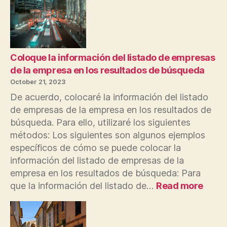
la
compra
de
entradas
en
Coloque la información del listado de empresas
listados
de la empresa en los resultados de búsqueda
de
October 21, 2023
lugares
De acuerdo, colocaré la información del listado
en
de empresas de la empresa en los resultados de
español
búsqueda. Para ello, utilizaré los siguientes
métodos: Los siguientes son algunos ejemplos
específicos de cómo se puede colocar la
información del listado de empresas de la
empresa en los resultados de búsqueda: Para
:
que la información del listado de…
Read more
Colo
la
infor