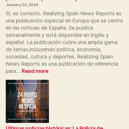
January 22, 2024
Sí, es correcto. Realizing Spain News Reports es
una publicación especial en Europa que se centra
en las noticias de España. Se publica
semanalmente y está disponible en inglés y
español. La publicación cubre una amplia gama
de temas,incluyendo política, economía,
sociedad, cultura y deportes. Realizing Spain
News Reports es una publicación de referencia
:
para…
Read more
Realizing
Spain
News
Reports
es
una
publicación
especial
en
Últimas noticias históricas: La Policía de