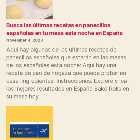
en
pleno
efecto
para
Busca las últimas recetas en panecillos
el
españoles en tu mesa esta noche en España
próximo
November 4, 2023
año
Aquí hay algunas de las últimas recetas de
Solicite
panecillos españoles que estarán en las mesas
puestos
de los españoles esta noche: Aquí hay una
hoy
receta de pan de hogaza que puede probar en
casa: Ingredientes: Instrucciones: Explore y lea
los mejores resultados en España Bake Rolls en
su mesa hoy.