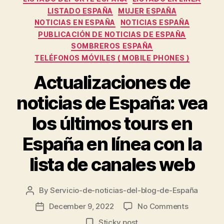
LISTADO ESPAÑA
MUJER ESPAÑA
NOTICIAS EN ESPAÑA
NOTICIAS ESPAÑA
PUBLICACIÓN DE NOTICIAS DE ESPAÑA
SOMBREROS ESPAÑA
TELÉFONOS MÓVILES ( MOBILE PHONES )
Actualizaciones de
noticias de España: vea
los últimos tours en
España en línea con la
lista de canales web
By
Servicio-de-noticias-del-blog-de-España
Post
author
on
December 9, 2022
No Comments
Post
Actualiza
date
Sticky post