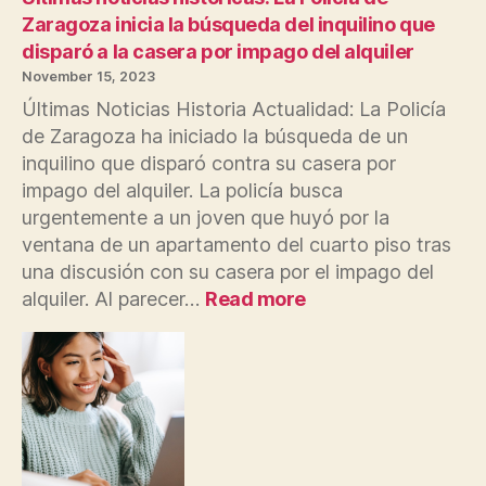
Europa
Zaragoza inicia la búsqueda del inquilino que
disparó a la casera por impago del alquiler
November 15, 2023
Últimas Noticias Historia Actualidad: La Policía
de Zaragoza ha iniciado la búsqueda de un
inquilino que disparó contra su casera por
impago del alquiler. La policía busca
urgentemente a un joven que huyó por la
ventana de un apartamento del cuarto piso tras
una discusión con su casera por el impago del
:
alquiler. Al parecer…
Read more
Últimas
noticias
históricas:
La
Policía
de
Zaragoza