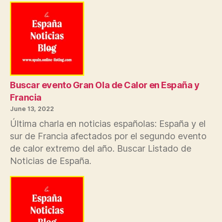
police
prevented
priest
performing
last
rites
on
murdered
Buscar evento Gran Ola de Calor en España y
MP
Francia
Sir
June 13, 2022
David
Última charla en noticias españolas: España y el
Amess
sur de Francia afectados por el segundo evento
de calor extremo del año. Buscar Listado de
Noticias de España.