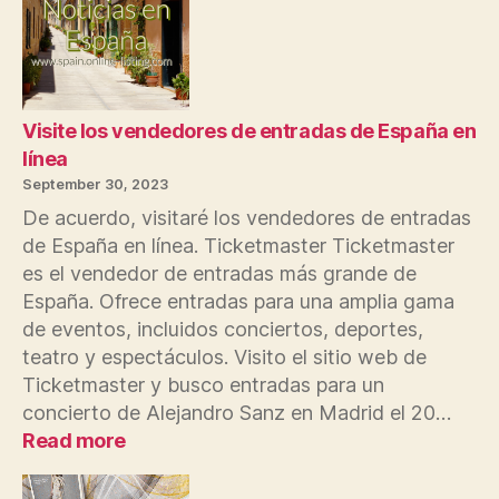
del
lista
de
empr
de
la
Visite los vendedores de entradas de España en
empr
línea
en
September 30, 2023
los
De acuerdo, visitaré los vendedores de entradas
resul
de España en línea. Ticketmaster Ticketmaster
de
es el vendedor de entradas más grande de
búsq
España. Ofrece entradas para una amplia gama
de eventos, incluidos conciertos, deportes,
teatro y espectáculos. Visito el sitio web de
Ticketmaster y busco entradas para un
concierto de Alejandro Sanz en Madrid el 20…
:
Read more
Visite
los