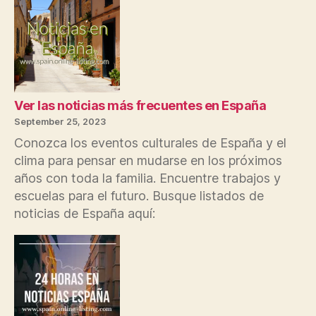
españolas
en
España
pueden
encontrar
listados
de
Ver las noticias más frecuentes en España
bolsos
September 25, 2023
en
Conozca los eventos culturales de España y el
un
clima para pensar en mudarse en los próximos
50%
años con toda la familia. Encuentre trabajos y
en
escuelas para el futuro. Busque listados de
línea
noticias de España aquí: