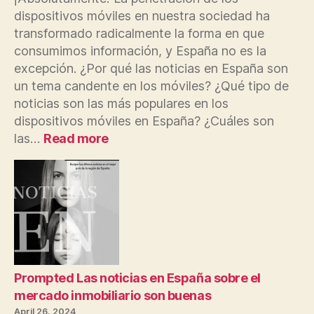
dispositivos móviles en nuestra sociedad ha
transformado radicalmente la forma en que
consumimos información, y España no es la
excepción. ¿Por qué las noticias en España son
un tema candente en los móviles? ¿Qué tipo de
noticias son las más populares en los
dispositivos móviles en España? ¿Cuáles son
:
las…
Read more
Las
principales
noticias
en
España
son
el
tema
candente
Prompted Las noticias en España sobre el
en
mercado inmobiliario son buenas
los
April 26, 2024