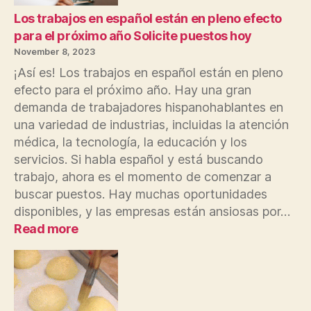
inicia
la
Los trabajos en español están en pleno efecto
búsqueda
para el próximo año Solicite puestos hoy
del
November 8, 2023
inquilino
¡Así es! Los trabajos en español están en pleno
que
efecto para el próximo año. Hay una gran
disparó
demanda de trabajadores hispanohablantes en
a
la
una variedad de industrias, incluidas la atención
casera
médica, la tecnología, la educación y los
por
servicios. Si habla español y está buscando
impago
trabajo, ahora es el momento de comenzar a
del
buscar puestos. Hay muchas oportunidades
alquiler
disponibles, y las empresas están ansiosas por…
:
Read more
Los
trabajos
en
español
están