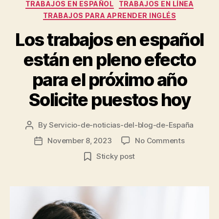
TRABAJOS EN ESPAÑOL
TRABAJOS EN LÍNEA
TRABAJOS PARA APRENDER INGLÉS
Los trabajos en español
están en pleno efecto
para el próximo año
Solicite puestos hoy
By
Servicio-de-noticias-del-blog-de-España
Post
author
on
November 8, 2023
No Comments
Post
Los
date
Sticky post
trabajos
en
español
están
en
pleno