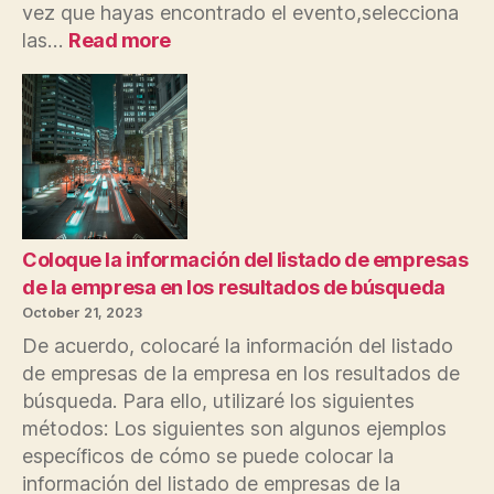
vez que hayas encontrado el evento,selecciona
:
las…
Read more
Obtenga
más
información
sobre
la
compra
de
entradas
en
Coloque la información del listado de empresas
listados
de la empresa en los resultados de búsqueda
de
October 21, 2023
lugares
De acuerdo, colocaré la información del listado
en
de empresas de la empresa en los resultados de
español
búsqueda. Para ello, utilizaré los siguientes
métodos: Los siguientes son algunos ejemplos
específicos de cómo se puede colocar la
información del listado de empresas de la