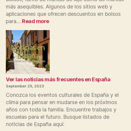
más asequibles. Algunos de los sitios web y
aplicaciones que ofrecen descuentos en bolsos
:
para…
Read more
Las
mujeres
españolas
en
España
pueden
encontrar
listados
de
Ver las noticias más frecuentes en España
bolsos
September 25, 2023
en
Conozca los eventos culturales de España y el
un
clima para pensar en mudarse en los próximos
50%
años con toda la familia. Encuentre trabajos y
en
escuelas para el futuro. Busque listados de
línea
noticias de España aquí: