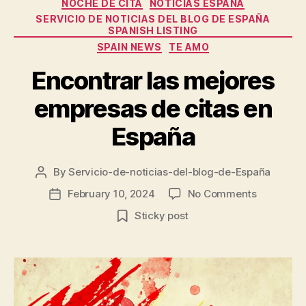
NOCHE DE CITA
NOTICIAS ESPAÑA
SERVICIO DE NOTICIAS DEL BLOG DE ESPAÑA
SPANISH LISTING
SPAIN NEWS
TE AMO
Encontrar las mejores
empresas de citas en
España
By
Servicio-de-noticias-del-blog-de-España
Post
author
on
February 10, 2024
No Comments
Post
Encontrar
date
Sticky post
las
mejores
empresas
de
citas
en