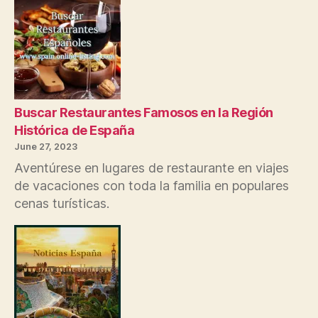
los
concie
españ
más
recien
en
su
vecin
Buscar Restaurantes Famosos en la Región
local
Histórica de España
June 27, 2023
Aventúrese en lugares de restaurante en viajes
de vacaciones con toda la familia en populares
cenas turísticas.