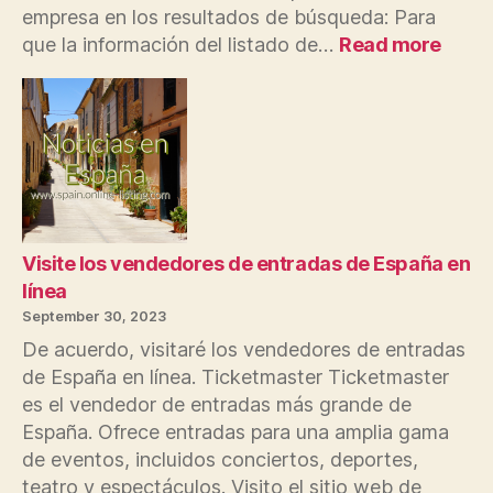
empresa en los resultados de búsqueda: Para
:
que la información del listado de…
Read more
Colo
la
infor
del
lista
de
empr
de
la
Visite los vendedores de entradas de España en
empr
línea
en
September 30, 2023
los
De acuerdo, visitaré los vendedores de entradas
resul
de España en línea. Ticketmaster Ticketmaster
de
es el vendedor de entradas más grande de
búsq
España. Ofrece entradas para una amplia gama
de eventos, incluidos conciertos, deportes,
teatro y espectáculos. Visito el sitio web de