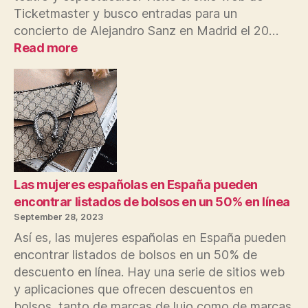
Ticketmaster y busco entradas para un
concierto de Alejandro Sanz en Madrid el 20…
:
Read more
Visite
los
vendedores
de
entradas
de
España
en
línea
Las mujeres españolas en España pueden
encontrar listados de bolsos en un 50% en línea
September 28, 2023
Así es, las mujeres españolas en España pueden
encontrar listados de bolsos en un 50% de
descuento en línea. Hay una serie de sitios web
y aplicaciones que ofrecen descuentos en
bolsos, tanto de marcas de lujo como de marcas