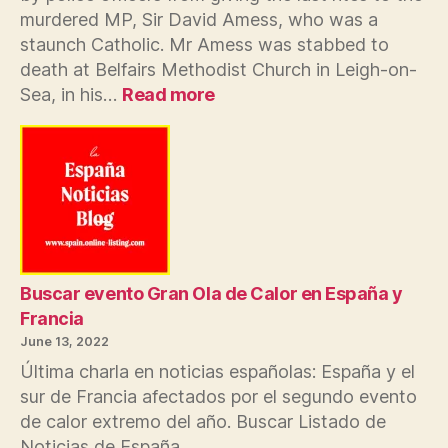
murdered MP, Sir David Amess, who was a
staunch Catholic. Mr Amess was stabbed to
death at Belfairs Methodist Church in Leigh-on-
:
Sea, in his…
Read more
Spain
police
prevented
priest
performing
last
rites
on
murdered
Buscar evento Gran Ola de Calor en España y
MP
Francia
Sir
June 13, 2022
David
Última charla en noticias españolas: España y el
Amess
sur de Francia afectados por el segundo evento
de calor extremo del año. Buscar Listado de
Noticias de España.