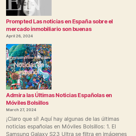
son
el
tema
candente
Prompted Las noticias en España sobre el
en
mercado inmobiliario son buenas
los
April 26, 2024
dispositivos
móviles
Admira las Últimas Noticias Españolas en
Móviles Bolsillos
March 27, 2024
¡Claro que sí! Aquí hay algunas de las últimas
noticias españolas en Móviles Bolsillos: 1. El
Samsung Galaxy S23 Ultra se filtra en imágenes