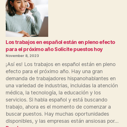
históricas:
La
Policía
de
Zaragoza
inicia
la
Los trabajos en español están en pleno efecto
búsqueda
para el próximo año Solicite puestos hoy
del
November 8, 2023
inquilino
¡Así es! Los trabajos en español están en pleno
que
efecto para el próximo año. Hay una gran
disparó
demanda de trabajadores hispanohablantes en
a
la
una variedad de industrias, incluidas la atención
casera
médica, la tecnología, la educación y los
por
servicios. Si habla español y está buscando
impago
trabajo, ahora es el momento de comenzar a
del
buscar puestos. Hay muchas oportunidades
alquiler
disponibles, y las empresas están ansiosas por…