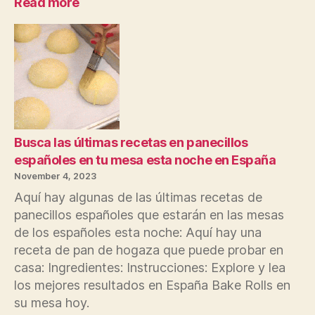
:
Read more
Los
trabajos
en
español
están
en
pleno
efecto
para
Busca las últimas recetas en panecillos
el
españoles en tu mesa esta noche en España
próximo
November 4, 2023
año
Aquí hay algunas de las últimas recetas de
Solicite
panecillos españoles que estarán en las mesas
puestos
de los españoles esta noche: Aquí hay una
hoy
receta de pan de hogaza que puede probar en
casa: Ingredientes: Instrucciones: Explore y lea
los mejores resultados en España Bake Rolls en
su mesa hoy.