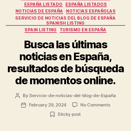
ESPAÑA LISTADO
ESPAÑA LISTADOS
NOTICIAS DE ESPAÑA
NOTICIAS ESPAÑOLAS
SERVICIO DE NOTICIAS DEL BLOG DE ESPAÑA
SPANISH LISTING
SPAIN LISTING
TURISMO EN ESPAÑA
Busca las últimas
noticias en España,
resultados de búsqueda
de momentos online.
By
Servicio-de-noticias-del-blog-de-España
Post
author
on
February 29, 2024
No Comments
Post
Busca
date
Sticky post
las
últimas
noticias