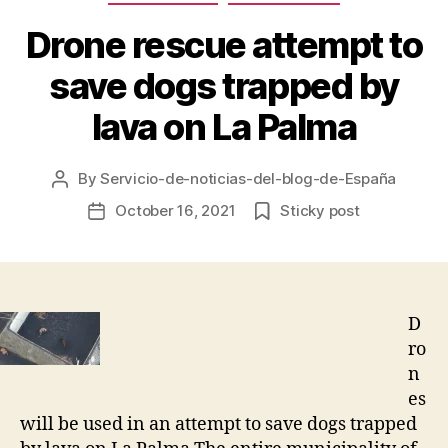
Drone rescue attempt to
save dogs trapped by
lava on La Palma
By
Servicio-de-noticias-del-blog-de-España
Post
author
October 16, 2021
Sticky post
Post
date
D
ro
n
es
will be used in an attempt to save dogs trapped