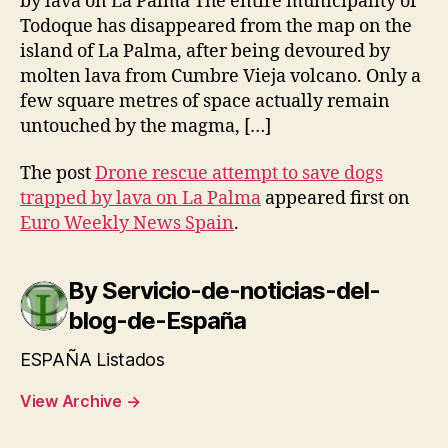
by lava on La Palma The entire municipality of
Todoque has disappeared from the map on the
island of La Palma, after being devoured by
molten lava from Cumbre Vieja volcano. Only a
few square metres of space actually remain
untouched by the magma, […]
The post
Drone rescue attempt to save dogs
trapped by lava on La Palma
appeared first on
Euro Weekly News Spain
.
By Servicio-de-noticias-del-
blog-de-España
ESPAÑA Listados
View Archive
→