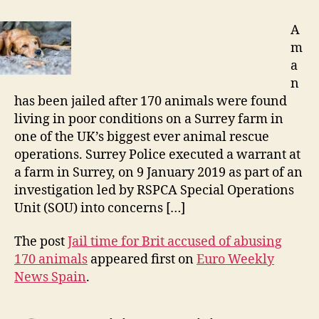
A
m
a
n
has been jailed after 170 animals were found
living in poor conditions on a Surrey farm in
one of the UK’s biggest ever animal rescue
operations. Surrey Police executed a warrant at
a farm in Surrey, on 9 January 2019 as part of an
investigation led by RSPCA Special Operations
Unit (SOU) into concerns […]
The post
Jail time for Brit accused of abusing
170 animals
appeared first on
Euro Weekly
News Spain
.