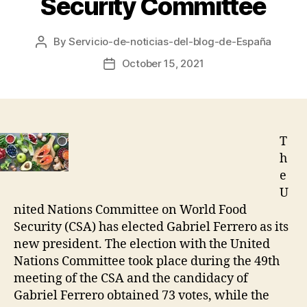
Security Committee
By
Servicio-de-noticias-del-blog-de-España
Post
author
October 15, 2021
Post
date
T
h
e
U
nited Nations Committee on World Food
Security (CSA) has elected Gabriel Ferrero as its
new president. The election with the United
Nations Committee took place during the 49th
meeting of the CSA and the candidacy of
Gabriel Ferrero obtained 73 votes, while the